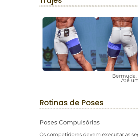
Trajes
Bermuda, s
Até um
Rotinas de Poses
Poses Compulsórias
Os competidores devem executar as s