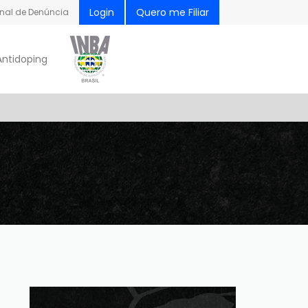
Login
Quero me Filiar
nal de Denúncia
Antidoping