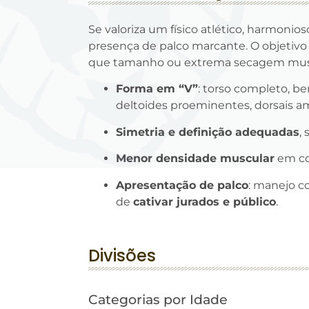
Se valoriza um físico atlético, harmonio
presença de palco marcante. O objetivo
que tamanho ou extrema secagem mus
Forma em “V”
: torso completo, b
deltoides proeminentes, dorsais a
Simetria e definição adequadas
,
Menor densidade muscular
em co
Apresentação de palco
: manejo c
de
cativar jurados e público
.
Divisões
Categorias por Idade